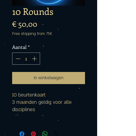
10 Rounds
Prijs
€ 50,00
Free shipping from 75€
Aantal
*
In winkelwagen
10 beurtenkaart
3 maanden geldig voor alle
disciplines