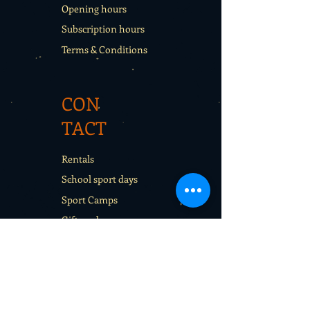
Opening hours
Subscription hours
Terms & Conditions
CON
TACT
Rentals
School sport days
Sport Camps
Gift cards
CON
TAC
T