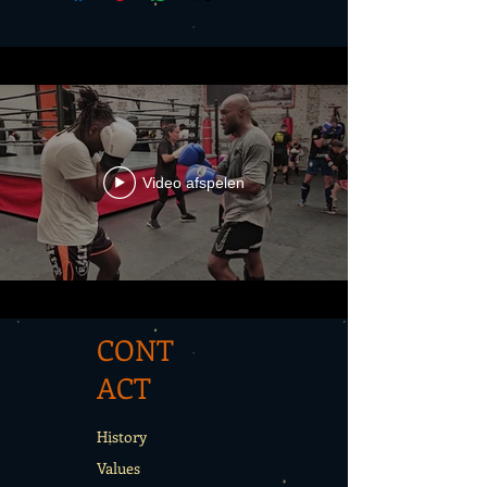
Video afspelen
CONT
ACT
History
Values