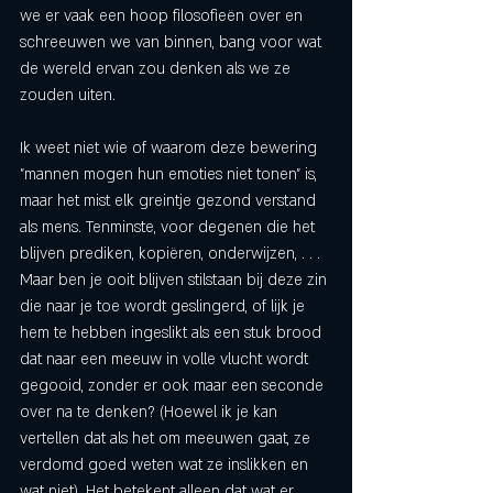
we er vaak een hoop filosofieën over en 
schreeuwen we van binnen, bang voor wat 
de wereld ervan zou denken als we ze 
zouden uiten. 
Ik weet niet wie of waarom deze bewering 
"mannen mogen hun emoties niet tonen" is, 
maar het mist elk greintje gezond verstand 
als mens. Tenminste, voor degenen die het 
blijven prediken, kopiëren, onderwijzen, . . . 
Maar ben je ooit blijven stilstaan bij deze zin 
die naar je toe wordt geslingerd, of lijk je 
hem te hebben ingeslikt als een stuk brood 
dat naar een meeuw in volle vlucht wordt 
gegooid, zonder er ook maar een seconde 
over na te denken? (Hoewel ik je kan 
vertellen dat als het om meeuwen gaat, ze 
verdomd goed weten wat ze inslikken en 
wat niet). Het betekent alleen dat wat er 