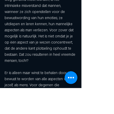
intrinsieke misverstand dat mannen, 
wanneer ze zich openstellen voor de 
bewustwording van hun emoties, ze 
uitdiepen en leren kennen, hun mannelijke 
aspecten als man verliezen. Voor zover dat 
mogelijk is natuurlijk. Het is niet omdat je je 
op één aspect van je wezen concentreert, 
dat de andere kant plotseling ophoudt te 
bestaan. Dat zou resulteren in heel vreemde 
mensen, toch!? 
Er is alleen maar winst te behalen door je 
bewust te worden van alle aspecten van 
jezelf, als mens. Voor degenen die 
hiertegenin gaan, kan ik je verzekeren dat 
hun beweringen grotendeels gebaseerd 
zijn op twee aspecten: een zeer beperkte 
geest (en kleine geesten missen meestal de 