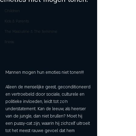
Women
Children
Kids & Parents
The Masculine & The feminine
Ilness
Mannen mogen hun emoties niet tonen!!! 
Alleen de menselijke geest, geconditioneerd 
en vertroebeld door sociale, culturele en 
politieke invloeden, leidt tot zo'n 
understatement. Kan de leeuw, als heerser 
van de jungle, dan niet brullen? Moet hij 
een pussy-cat zijn, waarin hij zichzelf uitroeit 
tot het meest rauwe gevoel dat hem 